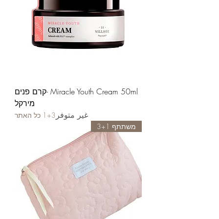
Miracle Youth Cream 50ml -קרם פנים
מירקל
غير متوفر
3+1 כל האתר
משתתף 3+1