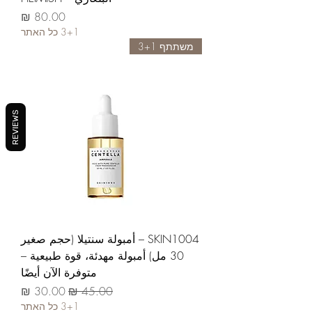
السعر
3+1 כל האתר
משתתף 3+1
REVIEWS
SKIN1004 – أمبولة سنتيلا (حجم صغير
30 مل) أمبولة مهدئة، قوة طبيعية –
متوفرة الآن أيضًا
سعر عادي
سعر البيع
3+1 כל האתר