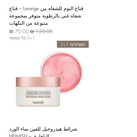
قناع النوم للشفاه من Laneige – قناع
شفاه غني بالرطوبة متوفر بمجموعة
متنوعة من النكهات
سعر عادي
سعر البيع
3+1 כל האתר
משתתף 3+1
شرائط هيدروجيل للعين بماء الورد
البلغاري – HEIMISH