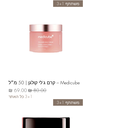
משתתף 3+1
Medicube – קרם ג'לי קולגן | 50 מ״ל
سعر عادي
سعر البيع
3+1 כל האתר
משתתף 3+1