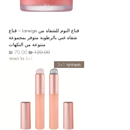
قناع النوم للشفاه من Laneige – قناع
شفاه غني بالرطوبة متوفر بمجموعة
متنوعة من النكهات
سعر عادي
سعر البيع
3+1 כל האתר
משתתף 3+1