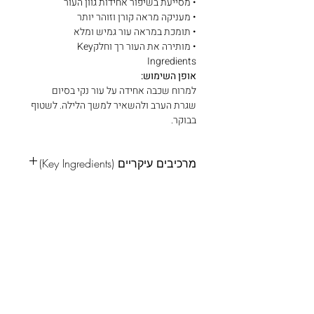
• מסייעת בשיפור אחידות גוון העור
• מעניקה מראה קורן וזוהר יותר
• תומכת במראה עור גמיש ומלא
• מותירה את העור רך וחלקKey
Ingredients
אופן השימוש:
למרוח שכבה אחידה על עור נקי בסיום
שגרת הערב ולהשאיר למשך הלילה. לשטוף
בבוקר.
מרכיבים עיקריים (Key Ingredients)
Niacinamide 5%
מסייעת לשיפור אחידות גוון העור
ולהענקת זוהר טבעי.
منتجات ذات صلة
Collagen Water
מסייע בשיפור מראה הגמישות והרכות
של העור.
משתתף 3+1
משתתף 
Glutathione
נוגד חמצון המסייע בהענקת מראה עור
בהיר וחיוני יותר.