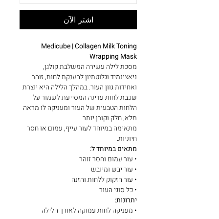
اشترِ الآن
Medicube | Collagen Milk Toning
Wrapping Mask
מסכת לילה עשירה המשלבת קולגן,
ניאצינמיד וגלוטתיון להענקת לחות, זוהר
ואחידות גוון העור. במהלך הלילה היא יוצרת
שכבת לחות עדינה המסייעת לשמור על
הלחות הטבעית של העור ומעניקה לו מראה
מלא, חלק וקורן יותר.
מתאימה במיוחד לעור עייף, עמום או חסר
חיוניות.
מתאים במיוחד ל:
• עור עמום וחסר זוהר
• עור יבש ומיובש
• עור הזקוק ללחות והזנה
• כל סוגי העור
יתרונות:
• מעניקה לחות עמוקה לאורך הלילה