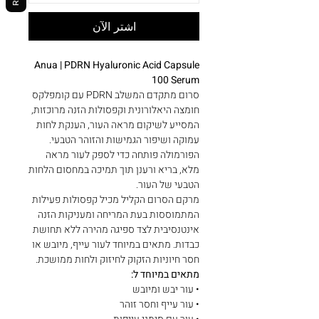
اشترِ الآن
Anua | PDRN Hyaluronic Acid Capsule
100 Serum
סרום מתקדם המשלב PDRN עם קומפלקס
חומצה היאלורונית וקפסולות הזנה מרוכזות,
המסייע לשיקום מראה העור, הענקת לחות
עמוקה ושיפור הגמישות והזוהר הטבעי.
הפורמולה פותחה כדי לספק לעור מראה
מלא, בריא ורענן תוך תמיכה במחסום הלחות
הטבעי של העור.
מרקם הסרום הקליל מכיל קפסולות פעילות
המתמוססות בעת המריחה ומעניקות הזנה
אינטנסיבית לצד ספיגה מהירה ללא תחושת
כבדות. מתאים במיוחד לעור עייף, מיובש או
חסר חיוניות הזקוק לחיזוק ולחות ממושכת.
מתאים במיוחד ל:
• עור יבש ומיובש
• עור עייף וחסר זוהר