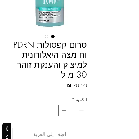
סרום קפסולות PDRN
וחומצה היאלורונית
למיצוק והענקת זוהר -
30 מ"ל
السعر
الكمية
*
REVIEWS
أضِف إلى العربة