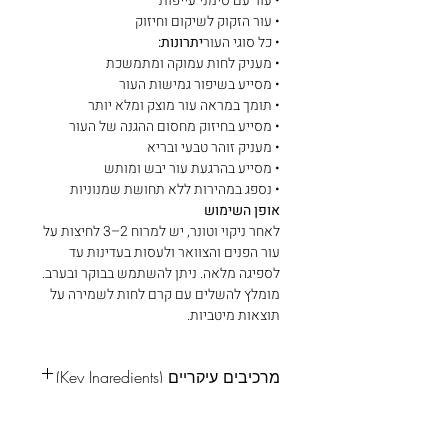
• עור עם סימני עייפות
• עור הזקוק לשיקום וחיזוק
• כל סוגי העור
יתרונות:
• מעניק לחות עמוקה ומתמשכת
• מסייע בשיפור גמישות העור
• תומך במראה עור מוצק ומלא יותר
• מסייע בחיזוק מחסום ההגנה של העור
• מעניק זוהר טבעי ובריא
• מסייע בהרגעת עור יבש ומותש
• נספג במהירות ללא תחושת שמנוניות
אופן השימוש
לאחר ניקוי וטונר, יש למרוח 2–3 לחיצות על
עור הפנים והצוואר ולעסות בעדינות עד
לספיגה מלאה. ניתן להשתמש בבוקר ובערב.
מומלץ להשלים עם קרם לחות לשמירה על
תוצאות מיטביות.
מרכיבים עיקריים (Key Ingredients)
Key Ingredients
PDRN (Polydeoxyribonucleotide)