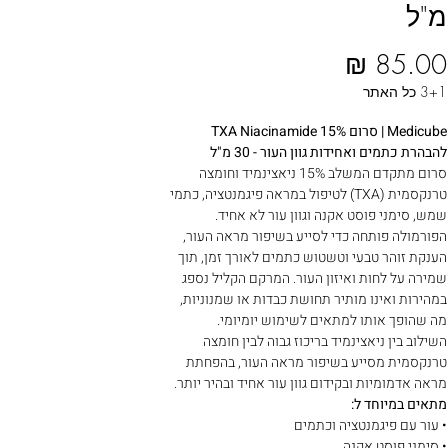
מ"ל
السعر
3+1 כל האתר
Medicube | סרום TXA Niacinamide 15%
להבהרת כתמים ואחידות גוון העור - 30 מ"ל
סרום מתקדם המשלב 15% ניאצינמיד וחומצה
טרנקסמית (TXA) לטיפול במראה פיגמנטציה, כתמי
שמש, סימני פוסט אקנה וגוון עור לא אחיד.
הפורמולה פותחה כדי לסייע בשיפור מראה העור,
הענקת זוהר טבעי וטשטוש כתמים לאורך זמן, תוך
שמירה על לחות ואיזון העור. המרקם הקליל נספג
במהירות ואינו מותיר תחושת כבדות או שמנוניות,
מה שהופך אותו למתאים לשימוש יומיומי.
השילוב בין ניאצינמיד בריכוז גבוה לבין חומצה
טרנקסמית מסייע בשיפור מראה העור, בהפחתת
מראה אדמומיות ובקידום גוון עור אחיד ובהיר יותר.
מתאים במיוחד ל:
• עור עם פיגמנטציה וכתמים
• סימני פוסט אקנה