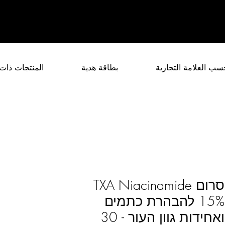
سب العلامة التجارية
بطاقة هدية
المنتجات ذات
סרום TXA Niacinamide
15% להבהרת כתמים
ואחידות גוון העור - 30