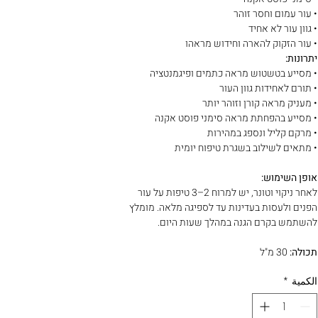
• עור עמום וחסר זוהר
• גוון עור לא אחיד
• עור הזקוק להארה וחידוש מראהו
יתרונות:
• מסייע בטשטוש מראה כתמים ופיגמנטציה
• תורם לאחידות גוון העור
• מעניק מראה קורן וזוהר יותר
• מסייע בהפחתת מראה סימני פוסט אקנה
• מרקם קליל ונספג במהירות
• מתאים לשילוב בשגרת טיפוח יומית
אופן השימוש:
לאחר ניקוי וטונר, יש למרוח 2–3 טיפות על עור
הפנים ולעסות בעדינות עד לספיגה מלאה. מומלץ
להשתמש בקרם הגנה במהלך שעות היום.
תכולה:
30 מ"ל
الكمية
*