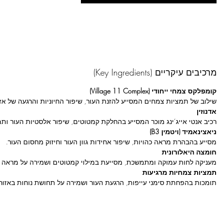
מרכיבים עיקריים (Key Ingredients)
קומפלקס צמחי ייחודי (Village 11 Complex)
שילוב של תמציות צמחים המסייע להזנת העור, שיפור החיוניות והרגעה של אזור
אדנוזין
רכיב אנטי אייג’ינג מוכר המסייע בהחלקת קמטוטים, שיפור אלסטיות העור ותמ
ניאצינאמיד (ויטמין B3)
מסייע בהבהרת מראה כהויות, שיפור אחידות גוון העור וחיזוק מחסום העור.
חומצה היאלורונית
מעניקה לחות עמוקה ומתמשכת, מסייעת במילוי קמטוטים ושמירה על מראה עו
תמציות צמחיות מרגיעות
תומכות בהפחתת סימני עייפות, הרגעת העור ושמירה על תחושת נוחות באזור 