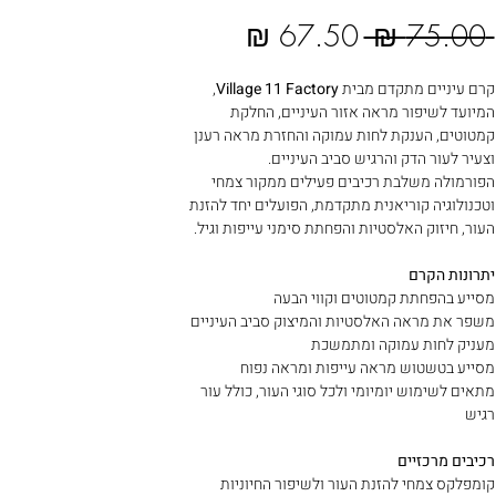
سعر عادي
سعر البيع
 ‏75.00 ₪ 
קרם עיניים מתקדם מבית
Village 11 Factory
,
המיועד לשיפור מראה אזור העיניים, החלקת
קמטוטים, הענקת לחות עמוקה והחזרת מראה רענן
וצעיר לעור הדק והרגיש סביב העיניים.
הפורמולה משלבת רכיבים פעילים ממקור צמחי
וטכנולוגיה קוריאנית מתקדמת, הפועלים יחד להזנת
העור, חיזוק האלסטיות והפחתת סימני עייפות וגיל.
יתרונות הקרם
מסייע בהפחתת קמטוטים וקווי הבעה
משפר את מראה האלסטיות והמיצוק סביב העיניים
מעניק לחות עמוקה ומתמשכת
מסייע בטשטוש מראה עייפות ומראה נפוח
מתאים לשימוש יומיומי ולכל סוגי העור, כולל עור
רגיש
רכיבים מרכזיים
קומפלקס צמחי להזנת העור ולשיפור החיוניות