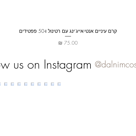
العرض السريع
קרם עיניים אנטי-אייג'ינג עם רטינול ו-50 פפטידים
السعر
ow us on Instagram
@dalnimcos