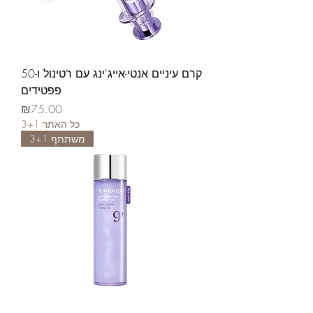
קרם עיניים אנטי-אייג'ינג עם רטינול ו-50
פפטידים
가격
₪75.00
3+1 כל האתר
משתתף 3+1