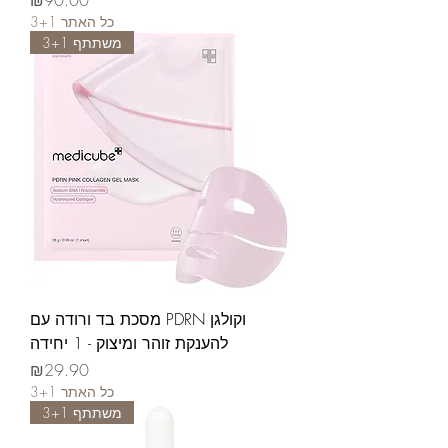
3+1 כל האתר
משתתף 3+1
מסכת בד ורודה עם PDRN וקולגן
להענקת זוהר ומיצוק - 1 יחידה
가격
₪29.90
3+1 כל האתר
משתתף 3+1