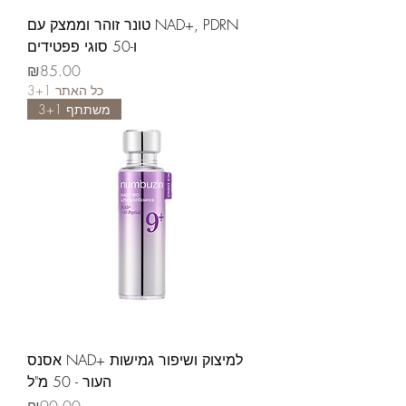
טונר זוהר וממצק עם NAD+, PDRN
ו-50 סוגי פפטידים
가격
₪85.00
3+1 כל האתר
משתתף 3+1
אסנס NAD+ למיצוק ושיפור גמישות
העור - 50 מ"ל
가격
₪90.00