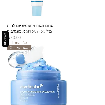
סרום הגנה מהשמש עם לחות
אינטנסיבית SPF50+- 50 מ"ל
REVIEWS
가격
₪80.00
3+1 כל האתר
משתתף 3+1