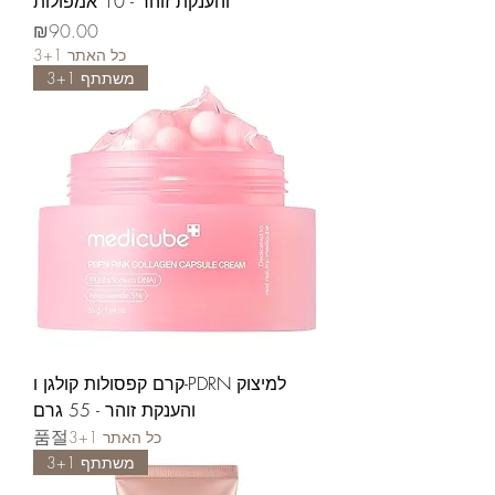
והענקת זוהר - 10 אמפולות
가격
₪90.00
3+1 כל האתר
משתתף 3+1
קרם קפסולות קולגן ו-PDRN למיצוק
והענקת זוהר - 55 גרם
품절
3+1 כל האתר
משתתף 3+1