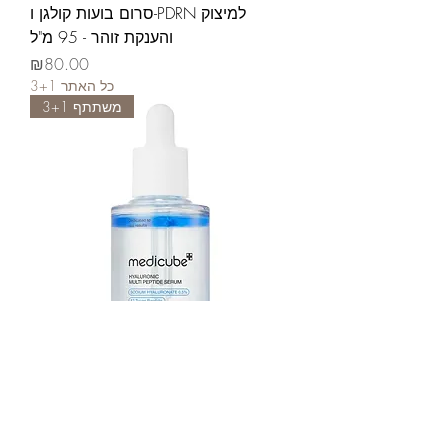
סרום בועות קולגן ו-PDRN למיצוק
והענקת זוהר - 95 מ"ל
가격
₪80.00
3+1 כל האתר
משתתף 3+1
סרום חומצה היאלורונית ומולטי
פפטידים ללחות ומיצוק - 30 מ"ל
가격
₪85.00