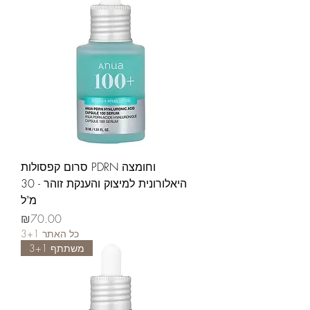
סרום קפסולות PDRN וחומצה
היאלורונית למיצוק והענקת זוהר - 30
מ"ל
가격
₪70.00
3+1 כל האתר
משתתף 3+1