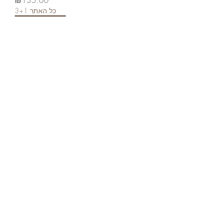
3+1 כל האתר
משתתף 3+1
אסנס קומבוצ'ה טבעוני להזנה עמוקה
ולחיזוק מחסום העור - 150 מ"ל
가격
₪135.00
3+1 כל האתר