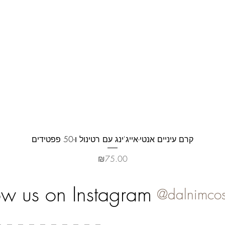
제품보기
קרם עיניים אנטי-אייג'ינג עם רטינול ו-50 פפטידים
가격
₪75.00
ow us on Instagram
@dalnimcos