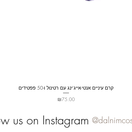
제품보기
קרם עיניים אנטי-אייג'ינג עם רטינול ו-50 פפטידים
가격
₪75.00
ow us on Instagram
@dalnimcos