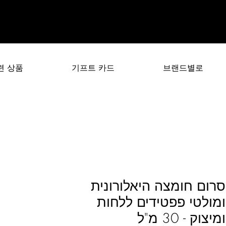
련 상품
기프트 카드
브랜드별로
סרום חומצה היאלורונית
ומולטי פפטידים ללחות
ומיצוק - 30 מ"ל