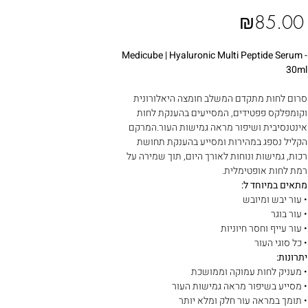
₪85.00
Medicube | Hyaluronic Multi Peptide Serum -
30ml
סרום לחות מתקדם המשלב חומצה היאלורונית
וקומפלקס פפטידים, המסייעים בהענקת לחות
אינטנסיבית ושיפור מראה גמישות העור.המרקם
הקליל נספג במהירות ומסייע בהענקת תחושת
רכות, גמישות ונוחות לאורך היום, תוך שמירה על
רמת לחות אופטימלית.
מתאים במיוחד ל:
• עור יבש ומיובש
• עור בוגר
• עור עייף וחסר חיוניות
• כל סוגי העור
יתרונות:
• מעניק לחות עמוקה וממושכת
• מסייע בשיפור מראה גמישות העור
• תומך במראה עור חלק ומלא יותר