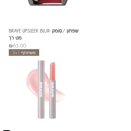
BRAYE LIPSLEEK BLUR- שפתון /סומק
מט רך
Price
₪65.00
משתתף 3+1