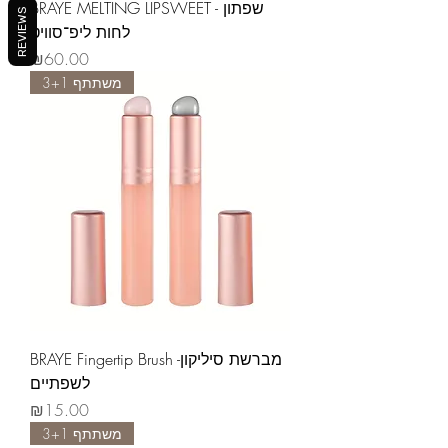
BRAYE MELTING LIPSWEET - שפתון
REVIEWS
לחות ליפ־סוויט
Price
₪60.00
משתתף 3+1
BRAYE Fingertip Brush -מברשת סיליקון
לשפתיים
Price
₪15.00
משתתף 3+1