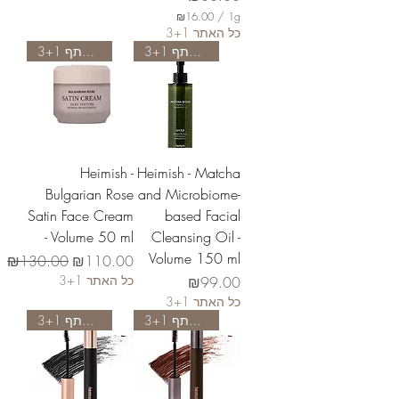
₪16.00
/
1g
₪
3+1 כל האתר
1
משתתף 3+1
משתתף 3+1
6
.
0
0
p
e
r
1
Heimish -
Heimish - Matcha
G
r
Bulgarian Rose
and Microbiome-
a
Satin Face Cream
based Facial
m
- Volume 50 ml
Cleansing Oil -
Volume 150 ml
Regular Price
Sale Price
₪130.00
₪110.00
3+1 כל האתר
Price
₪99.00
3+1 כל האתר
משתתף 3+1
משתתף 3+1