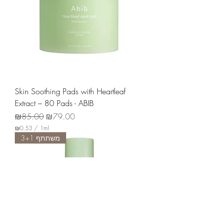
e
r
1
G
r
a
m
Skin Soothing Pads with Heartleaf
Extract – 80 Pads - ABIB
Regular Price
Sale Price
₪85.00
₪79.00
₪0.53
/
1ml
₪
משתתף 3+1
0
.
5
3
p
e
r
1
M
i