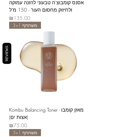
אסנס קומבוצ'ה טבעוני להזנה עמוקה
ולחיזוק מחסום העור - 150 מ"ל
Price
₪135.00
משתתף 3+1
REVIEWS
Kombu Balancing Toner - מאזן קומבו
(אצות ים)
Price
₪75.00
משתתף 3+1