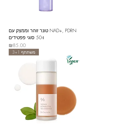
טונר זוהר וממצק עם NAD+, PDRN
ו-50 סוגי פפטידים
Price
₪85.00
משתתף 3+1