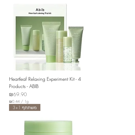
Heartleaf Relaxing Experiment Kit - 4
Products - ABIB
Price
₪69.90
₪0.44
/
1g
₪
משתתף 3+1
0
.
4
4
p