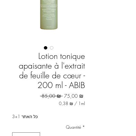
Lotion tonique
apaisante à l'extrait
de feuille de cœur -
200 ml - ABIB
Prix original
Prix promotionnel
 85,00 ₪ 
75,00 ₪
0,38 ₪
/
1ml
0,38 ₪
pour
3+1 כל האתר
1
Millilitre
Quantité
*