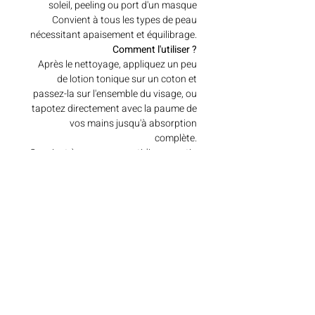
soleil, peeling ou port d'un masque
Convient à tous les types de peau
nécessitant apaisement et équilibrage.
Comment l'utiliser ?
Après le nettoyage, appliquez un peu
de lotion tonique sur un coton et
passez-la sur l'ensemble du visage, ou
tapotez directement avec la paume de
vos mains jusqu'à absorption
complète.
Convient à un usage quotidien – matin
et soir.
Ingrédients clés
Vous trouverez ci-dessous les principaux
ingrédients actifs qui caractérisent le
produit :
Articles similaires
Extrait de feuille de cœur (Houttuynia
Cordata) – apaisant, anti-inflammatoire,
réduit les rougeurs.