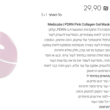
29,90 ₪
3+1 כל האתר
Medicube | PDRN Pink Collagen Gel Mask
מסכת ג'ל מתקדמת המועשרת ב-PDRN, קולגן
ורכיבי לחות עוצמתיים, המסייעת להעניק לעור
טיפול אינטנסיבי של שיקום, הזנה ומיצוק. המסכה
נצמדת לעור בצורה מושלמת ומספקת לחות עמוקה
תוך הענקת מראה קורן, חלק ומלא חיוניות.
הפורמולה פותחה במיוחד לעור עייף, יבש או חסר
זוהר, ומסייעת לשפר את מראה גמישות העור
ולהעניק אפקט של עור מלא, רענן וזוהר כבר לאחר
השימוש הראשון.
מתאים במיוחד ל:
• עור יבש ומיובש
• עור עייף וחסר חיוניות
• עור הזקוק למיצוק והזנה
• לפני אירועים מיוחדים
• כל סוגי העור
יתרונות: