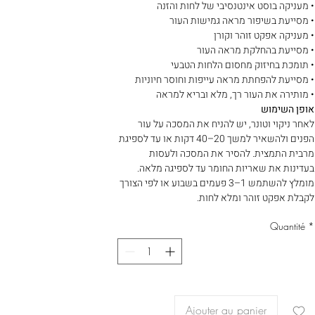
• מעניקה בוסט אינטנסיבי של לחות והזנה
• מסייעת בשיפור מראה גמישות העור
• מעניקה אפקט זוהר וקורן
• מסייעת בהחלקת מראה העור
• תומכת בחיזוק מחסום הלחות הטבעי
• מסייעת להפחתת מראה עייפות וחוסר חיוניות
• מותירה את העור רך, מלא ובריא למראה
אופן השימוש
לאחר ניקוי וטונר, יש להניח את המסכה על עור
הפנים ולהשאיר למשך 20–40 דקות או עד לספיגת
מרבית התמצית. להסיר את המסכה ולעסות
בעדינות את שאריות החומר עד לספיגה מלאה.
מומלץ להשתמש 1–3 פעמים בשבוע או לפי הצורך
לקבלת אפקט זוהר ומלא לחות.
Quantité
*
Ajouter au panier