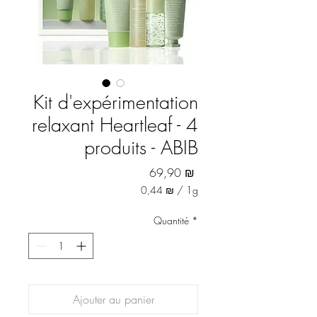
Kit d'expérimentation
relaxant Heartleaf - 4
produits - ABIB
Prix
69,90 ₪
0,44 ₪
/
1g
0,44 ₪
pour
Quantité
*
1
Gramme
Ajouter au panier