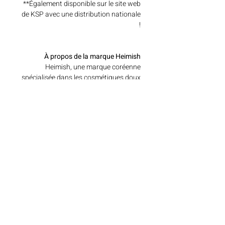
**Également disponible sur le site web
de KSP avec une distribution nationale
!
À propos de la marque Heimish
Heimish, une marque coréenne
spécialisée dans les cosmétiques doux
et innovants à base d'ingrédients
végétaux, allie des formules avancées
à une utilisation quotidienne simple et
accessible.
Articles similaires
משתתף 3+1
משתתף 3+1