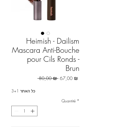
Heimish - Dailism
Mascara Anti-Bouche
pour Cils Ronds -
Brun
Prix original
Prix promotionnel
 80,00 ₪ 
67,00 ₪
3+1 כל האתר
Quantité
*