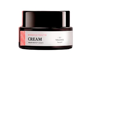
Miracle Youth Cream 50ml -קרם פנים
מירקל
אזל מהמלאי
משתתף 3+1